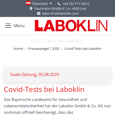
+43 732 717 242-0
Österreich
Paul-Hahn-Straße 3 | A - 4020 Linz
labor.linz@laboklin.com
Menu
Covid-Tests bei Laboklin
You are here:
Home
Pressespiegel | 2020
Covid-Tests bei Laboklin
Saale-Zeitung, 05.08.2020
Covid-Tests bei Laboklin
Das Bayerische Landesamt für Gesundheit und
Lebensmittelsicherheit hat der Laboklin GmbH & Co. KG nun
nochmals offiziell bescheinigt, dass das