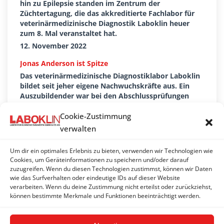
hin zu Epilepsie standen im Zentrum der
Züchtertagung, die das akkreditierte Fachlabor für
veterinärmedizinische Diagnostik Laboklin heuer
zum 8. Mal veranstaltet hat.
12. November 2022
Jonas Anderson ist Spitze
Das veterinärmedizinische Diagnostiklabor Laboklin
bildet seit jeher eigene Nachwuchskräfte aus. Ein
Auszubildender war bei den Abschlussprüfungen
diesmal ganz besonders erfolgreich und erreichte ein
beeindruckendes Prüfungsergebnis
Cookie-Zustimmung
19. Oktober 2022
verwalten
Zukunftsdialog: Heimat liegt ihnen am Herzen
Um dir ein optimales Erlebnis zu bieten, verwenden wir Technologien wie
Dr. Elisabeth Müller und Landtagspräsidentin a. D.
Cookies, um Geräteinformationen zu speichern und/oder darauf
Barbara Stamm gehen als Botschafterinnen Bayerns
zuzugreifen. Wenn du diesen Technologien zustimmst, können wir Daten
wie das Surfverhalten oder eindeutige IDs auf dieser Website
ganz neue Wege.
verarbeiten. Wenn du deine Zustimmung nicht erteilst oder zurückziehst,
10. Juni 2022
können bestimmte Merkmale und Funktionen beeinträchtigt werden.