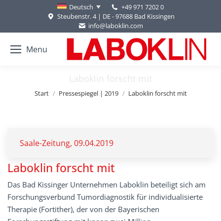
+49 971 7202 0
Deutsch
Steubenstr. 4 | DE - 97688 Bad Kissingen
info@laboklin.com
Menu
Laboklin forscht mit
Sie befinden sich hier:
Start
Pressespiegel | 2019
Laboklin forscht mit
Saale-Zeitung, 09.04.2019
Laboklin forscht mit
Das Bad Kissinger Unternehmen Laboklin beteiligt sich am
Forschungsverbund Tumordiagnostik für individualisierte
Therapie (Fortither), der von der Bayerischen