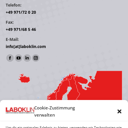
Telefon:
+49 971/72 0 20
Fax:
+49 971/68 5 46
E-Mail:
info[at]laboklin.com
Finden Sie uns auf:
Facebook
YouTube
Linkedin
Instagram
page
page
page
page
opens
opens
opens
opens
in
in
in
in
new
new
new
new
window
window
window
window
Cookie-Zustimmung
verwalten
Um dir ein optimales Erlebnis zu bieten, verwenden wir Technologien wie