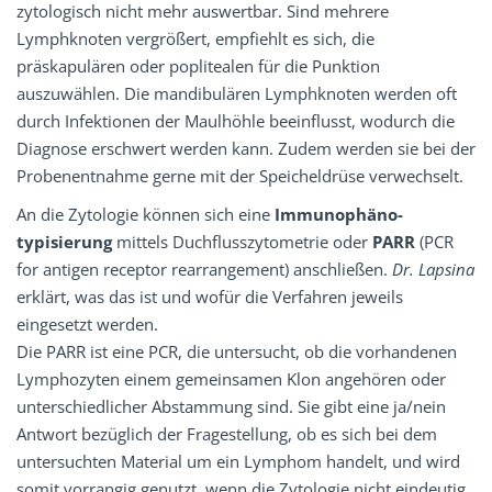
zytologisch nicht mehr auswertbar. Sind mehrere
Lymphknoten vergrößert, empfiehlt es sich, die
präskapulären oder poplitealen für die Punktion
auszuwählen. Die mandibulären Lymphknoten werden oft
durch Infektionen der Maulhöhle beeinflusst, wodurch die
Diagnose erschwert werden kann. Zudem werden sie bei der
Probenentnahme gerne mit der Speicheldrüse verwechselt.
An die Zytologie können sich eine
Immunophäno­
typisierung
mittels Duchflusszytometrie oder
PARR
(PCR
for antigen receptor rearrangement) anschließen.
Dr. Lapsina
erklärt, was das ist und wofür die Verfahren jeweils
eingesetzt werden.
Die PARR ist eine PCR, die untersucht, ob die vorhandenen
Lymphozyten einem gemeinsamen Klon angehören oder
unterschiedlicher Abstammung sind. Sie gibt eine ja/nein
Antwort bezüglich der Fragestellung, ob es sich bei dem
untersuchten Material um ein Lymphom handelt, und wird
somit vorrangig genutzt, wenn die Zytologie nicht eindeutig