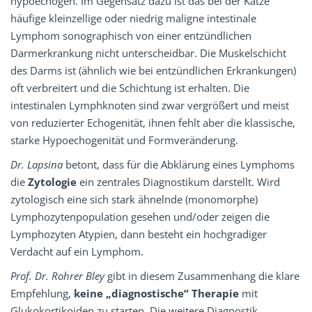
hypoechogen. Im Gegensatz dazu ist das bei der Katze
häufige kleinzellige oder niedrig maligne intestinale
Lymphom sonographisch von einer entzündlichen
Darmerkrankung nicht unterscheidbar. Die Muskelschicht
des Darms ist (ähnlich wie bei entzündlichen Erkrankungen)
oft verbreitert und die Schichtung ist erhalten. Die
intestinalen Lymphknoten sind zwar vergrößert und meist
von reduzierter Echogenität, ihnen fehlt aber die klassische,
starke Hypoechogenität und Formveränderung.
Dr. Lapsina
betont, dass für die Abklärung eines Lymphoms
die
Zytologie
ein zentrales Diagnostikum darstellt. Wird
zytologisch eine sich stark ähnelnde (monomorphe)
Lymphozytenpopulation gesehen und/oder zeigen die
Lymphozyten Atypien, dann besteht ein hochgradiger
Verdacht auf ein Lymphom.
Prof. Dr. Rohrer Bley
gibt in diesem Zusammenhang die klare
Empfehlung,
keine „diagnostische“ Therapie
mit
Glukokortikoiden zu starten. Die weitere Diagnostik,