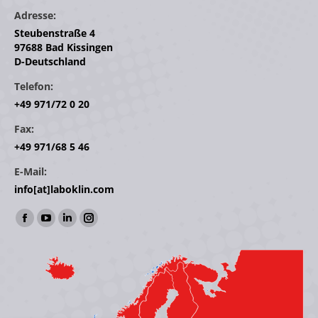
Adresse:
Steubenstraße 4
97688 Bad Kissingen
D-Deutschland
Telefon:
+49 971/72 0 20
Fax:
+49 971/68 5 46
E-Mail:
info[at]laboklin.com
Finden Sie uns auf:
Facebook
YouTube
Linkedin
Instagram
page
page
page
page
opens
opens
opens
opens
in
in
in
in
new
new
new
new