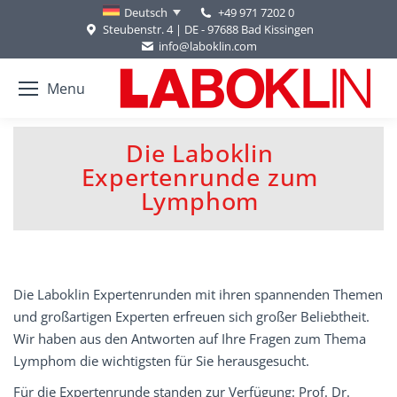
+49 971 7202 0
Deutsch
Steubenstr. 4 | DE - 97688 Bad Kissingen
info@laboklin.com
Menu
Die Laboklin
Expertenrunde zum
Sie befinden sich hier:
Lymphom
Die Laboklin Expertenrunden mit ihren spannenden Themen
und großartigen Experten erfreuen sich großer Beliebtheit.
Wir haben aus den Antworten auf Ihre Fragen zum Thema
Lymphom die wichtigsten für Sie herausgesucht.
Für die Expertenrunde standen zur Verfügung: Prof. Dr.