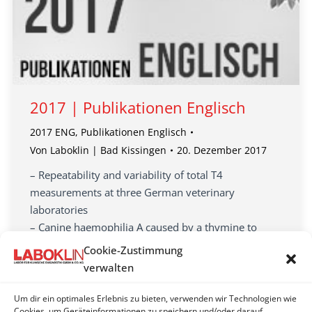
2017 | Publikationen Englisch
2017 ENG
,
Publikationen Englisch
Von
Laboklin | Bad Kissingen
20. Dezember 2017
– Repeatability and variability of total T4
measurements at three German veterinary
laboratories
– Canine haemophilia A caused by a thymine to
cytosine nucleotide exchange at nucleotide …
Cookie-Zustimmung
– Detection of Mycoplasma spp., herpesviruses,
verwalten
topiviruses, and ferlaviruses…
– Detection of intranuclear coccidiosis in tortoises in
Um dir ein optimales Erlebnis zu bieten, verwenden wir Technologien wie
Cookies, um Geräteinformationen zu speichern und/oder darauf