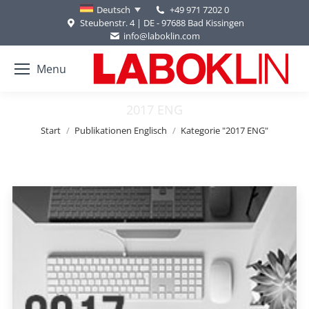
+49 971 7202 0
Deutsch
Steubenstr. 4 | DE - 97688 Bad Kissingen
info@laboklin.com
Menu
2017 ENG
Sie befinden sich hier:
Start
Publikationen Englisch
Kategorie "2017 ENG"