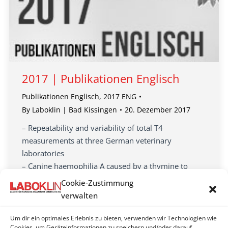
2017 | Publikationen Englisch
Publikationen Englisch
,
2017 ENG
By
Laboklin | Bad Kissingen
20. Dezember 2017
– Repeatability and variability of total T4
measurements at three German veterinary
laboratories
– Canine haemophilia A caused by a thymine to
cytosine nucleotide exchange at nucleotide …
Cookie-Zustimmung
– Detection of Mycoplasma spp., herpesviruses,
verwalten
topiviruses, and ferlaviruses…
– Detection of intranuclear coccidiosis in tortoises in
Um dir ein optimales Erlebnis zu bieten, verwenden wir Technologien wie
Cookies, um Geräteinformationen zu speichern und/oder darauf