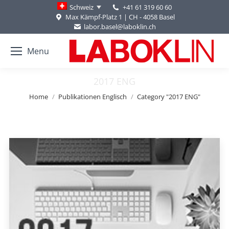
+41 61 319 60 60
Schweiz
Max Kämpf-Platz 1 | CH - 4058 Basel
labor.basel@laboklin.ch
Menu
2017 ENG
You are here:
Home
Publikationen Englisch
Category "2017 ENG"