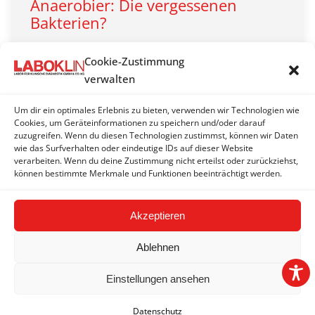
Anaerobier: Die vergessenen
Bakterien?
LABOKLIN aktuell 2010
Cookie-Zustimmung
Von
LABOKLIN | Bad Kissingen
1. Februar 2010
verwalten
Mangelnde Literatur, die besondere Problematik in
der Diagnostik und unzureichende Kenntnisse über
Um dir ein optimales Erlebnis zu bieten, verwenden wir Technologien wie
Cookies, um Geräteinformationen zu speichern und/oder darauf
Infektionen strikter Anaerobier führten dazu, dass in
zuzugreifen. Wenn du diesen Technologien zustimmst, können wir Daten
der letzten Zeit diese Bakterien fast in Vergessenheit
wie das Surfverhalten oder eindeutige IDs auf dieser Website
geraten sind
verarbeiten. Wenn du deine Zustimmung nicht erteilst oder zurückziehst,
können bestimmte Merkmale und Funktionen beeinträchtigt werden.
Akzeptieren
Ablehnen
Einstellungen ansehen
2026 © LABOKLIN GMBH & CO. KG |
Impressum
|
AGBs
|
Datenschutz