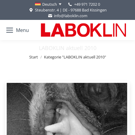
+49 971 7202 0
Deutsch
Steubenstr. 4 | DE - 97688 Bad Kissingen
info@laboklin.com
Menu
LABOKLIN aktuell 2010
Sie befinden sich hier:
Start
Kategorie "LABOKLIN aktuell 2010"