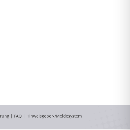
ärung
|
FAQ
|
Hinweisgeber-/Meldesystem