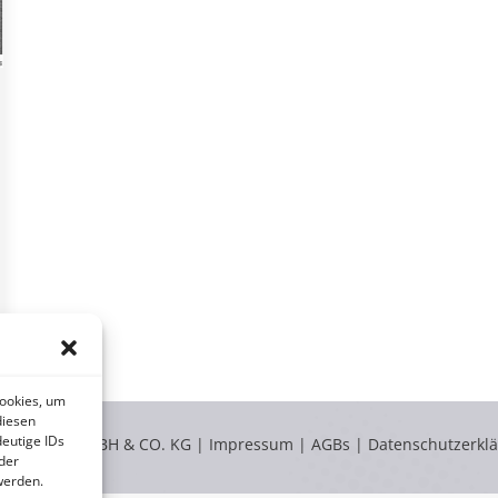
Cookies, um
diesen
eutige IDs
LABOKLIN GMBH & CO. KG |
Impressum
|
AGBs
|
Datenschutzerkl
der
werden.