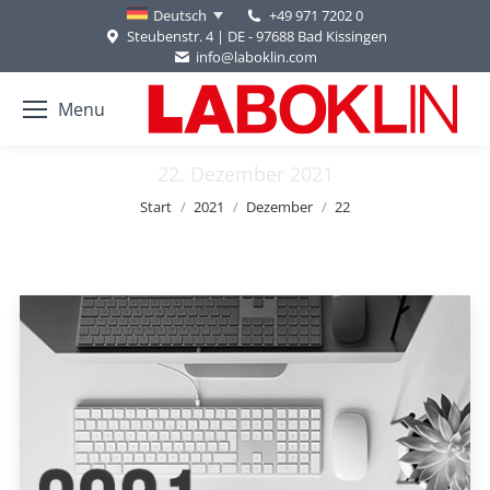
+49 971 7202 0
Deutsch
Steubenstr. 4 | DE - 97688 Bad Kissingen
info@laboklin.com
Menu
22. Dezember 2021
Sie befinden sich hier:
Start
2021
Dezember
22