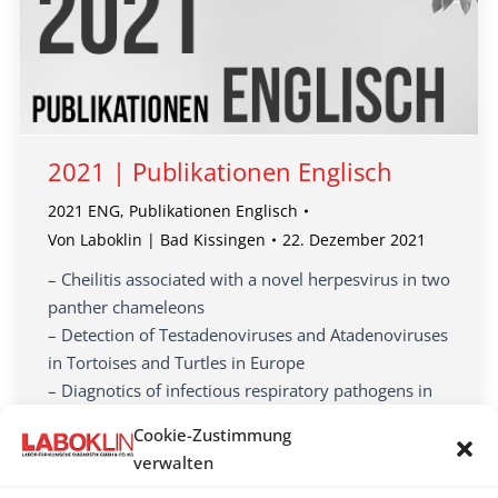
2021 | Publikationen Englisch
2021 ENG
,
Publikationen Englisch
Von
Laboklin | Bad Kissingen
22. Dezember 2021
– Cheilitis associated with a novel herpesvirus in two
panther chameleons
– Detection of Testadenoviruses and Atadenoviruses
in Tortoises and Turtles in Europe
– Diagnotics of infectious respiratory pathogens in
reptiles
Cookie-Zustimmung
– Detection of Infectious Agents in Samples from
verwalten
Reptiles Presented at Veterinary Clinics in Poland