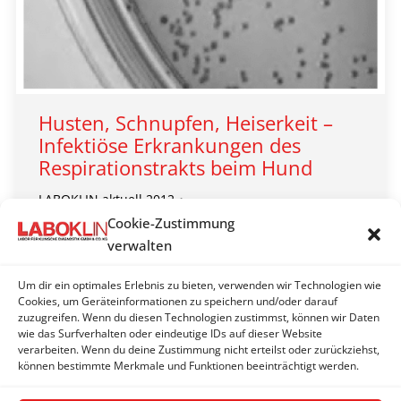
Husten, Schnupfen, Heiserkeit –
Infektiöse Erkrankungen des
Respirationstrakts beim Hund
LABOKLIN aktuell 2012
Von
LABOKLIN | Bad Kissingen
11. Februar 2012
Cookie-Zustimmung
verwalten
Die unter dem Namen „Zwingerhusten“ (Infektiöse
canine Laryngotracheitis, „Kennel Cough“) bekannte
Um dir ein optimales Erlebnis zu bieten, verwenden wir Technologien wie
Atemwegserkrankung des Hundes ist
Cookies, um Geräteinformationen zu speichern und/oder darauf
zuzugreifen. Wenn du diesen Technologien zustimmst, können wir Daten
gekennzeichnet durch das akute Auftreten eines
wie das Surfverhalten oder eindeutige IDs auf dieser Website
extrem rauen, teilweise krampfartigen Hustens.
verarbeiten. Wenn du deine Zustimmung nicht erteilst oder zurückziehst,
können bestimmte Merkmale und Funktionen beeinträchtigt werden.