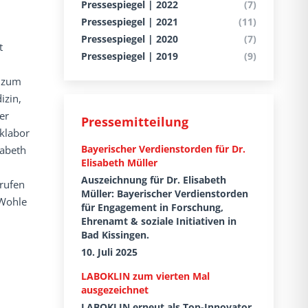
Pressespiegel | 2022
(7)
Pressespiegel | 2021
(11)
Pressespiegel | 2020
(7)
t
Pressespiegel | 2019
(9)
n zum
izin,
er
Pressemitteilung
iklabor
Bayerischer Verdienstorden für Dr.
sabeth
Elisabeth Müller
Auszeichnung für Dr. Elisabeth
rufen
Müller: Bayerischer Verdienstorden
 Wohle
für Engagement in Forschung,
Ehrenamt & soziale Initiativen in
Bad Kissingen.
10. Juli 2025
LABOKLIN zum vierten Mal
ausgezeichnet
LABOKLIN erneut als Top-Innovator