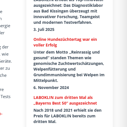
ausgezeichnet: Das Diagnostiklabor
aus Bad Kissingen überzeugt mit
le
innovativer Forschung, Teamgeist
n
und modernen Testverfahren.
ergie
3. Juli 2025
der
Online Hundezüchtertag war ein
voller Erfolg
g der
Unter dem Motto „Reinrassig und
, wie
gesund“ standen Themen wie
eräte.
genomische Zuchtwertschätzungen,
er zu
Welpenfütterung und
Grundimmunisierung bei Welpen im
sche
Mittelpunkt.
6. November 2024
re
Tests
LABOKLIN zum dritten Mal als
„Bayerns Best 50“ ausgezeichnet
Nach 2018 und 2021 erhielt sie den
p-
Preis für LABOKLIN bereits zum
dritten Mal.