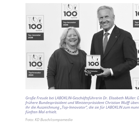
Große Freude bei LABOKLIN-Geschäftsführerin Dr. Elisabeth Müller: 
frühere Bundespräsident und Ministerpräsident Christian Wulff über
ihr die Auszeichnung „Top-Innovator“, die sie für LABOKLIN zum nu
fünften Mal erhielt.
Foto:
KD Busch/compamedia