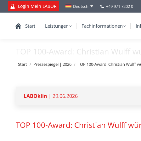
Login Mein LABOR
+49 971 7202 0
Deutsch
Start
Leistungen
Fachinformationen
In
TOP 100-Award: Christian Wulff w
Sie befinden sich hier:
Start
Pressespiegel | 2026
TOP 100-Award: Christian Wulff w
LABOklin
| 29.06.2026
TOP 100-Award: Christian Wulff wü