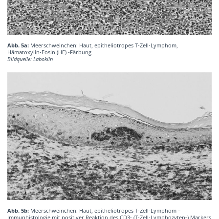
Abb. 5a:
Meerschweinchen: Haut, epitheliotropes T-Zell-Lymphom,
Hämatoxylin-Eosin (HE) -Färbung
Bildquelle: Laboklin
Abb. 5b:
Meerschweinchen: Haut, epitheliotropes T-Zell-Lymphom –
Immunhistologie mit positiver Reaktion des CD3- (T-Zell-Lymphozyten-) Markers