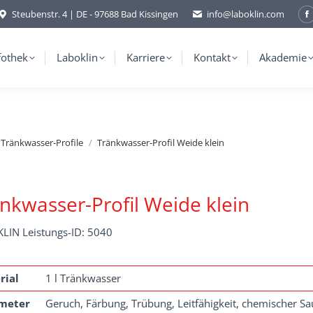
Steubenstr. 4 | DE - 97688 Bad Kissingen
info@laboklin.com
F
p
o
fothek
Laboklin
Karriere
Kontakt
Akademie
i
w
Tränkwasser-Profile
Tränkwasser-Profil Weide klein
nkwasser-Profil Weide klein
LIN Leistungs-ID: 5040
rial
1 l Tränkwasser
meter
Geruch, Färbung, Trübung, Leitfähigkeit, chemischer Sau