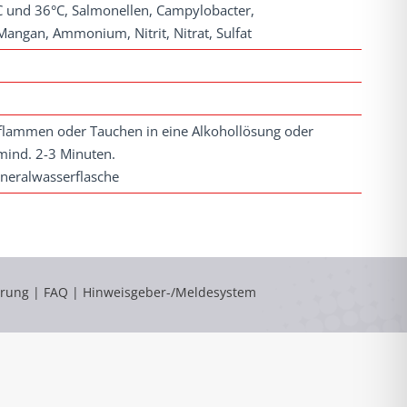
C und 36°C, Salmonellen, Campylobacter,
 Mangan, Ammonium, Nitrit, Nitrat, Sulfat
flammen oder Tauchen in eine Alkohollösung oder
mind. 2-3 Minuten.
Mineralwasserflasche
ärung
|
FAQ
|
Hinweisgeber-/Meldesystem