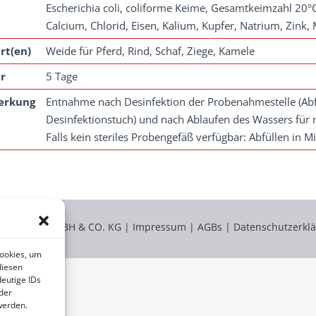
Escherichia coli, coliforme Keime, Gesamtkeimzahl 20°
Calcium, Chlorid, Eisen, Kalium, Kupfer, Natrium, Zink,
rt(en)
Weide für Pferd, Rind, Schaf, Ziege, Kamele
r
5 Tage
erkung
Entnahme nach Desinfektion der Probenahmestelle (Ab
Desinfektionstuch) und nach Ablaufen des Wassers für 
Falls kein steriles Probengefäß verfügbar: Abfüllen in 
LABOKLIN GMBH & CO. KG |
Impressum
|
AGBs
|
Datenschutzerkl
Cookies, um
diesen
eutige IDs
der
werden.