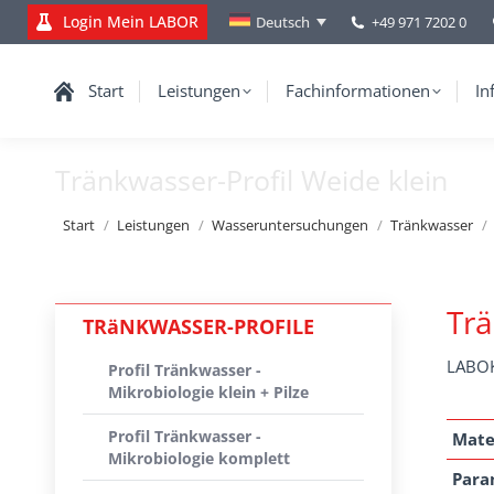
Login Mein LABOR
+49 971 7202 0
Deutsch
Start
Leistungen
Fachinformationen
In
Tränkwasser-Profil Weide klein
Sie befinden sich hier:
Start
Leistungen
Wasseruntersuchungen
Tränkwasser
Trä
TRäNKWASSER-PROFILE
LABOK
Profil Tränkwasser -
Mikrobiologie klein + Pilze
Profil Tränkwasser -
Mate
Mikrobiologie komplett
Para