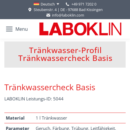
+49 971 7202 0
Deutsch
Steubenstr. 4 | DE - 97688 Bad Kissingen
info@laboklin.com
Menu
Tränkwasser-Profil
Sie befinden sich hier:
Tränkwassercheck Basis
Tränkwassercheck Basis
LABOKLIN Leistungs-ID: 5044
Material
1 l Tränkwasser
Parameter
Geruch, Färbung, Trübung, Leitfähigkeit,