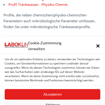
Profil Tränkwasser - Physiko-Chemie
Profile, die neben chemischen/physiko-chemischen
Parametern auch mikrobiologische Parameter umfassen,
finden Sie unter mikrobiologische Tränkwasserprofile.
Cookie-Zustimmung
TRäNKWASSER
verwalten
Tränkwasser-Profile, chemische und physiko-
Um dir ein optimales Erlebnis zu bieten, verwenden wir Technologien wie
chemische
Cookies, um Geräteinformationen zu speichern und/oder darauf
zuzugreifen. Wenn du diesen Technologien zustimmst, können wir Daten
wie das Surfverhalten oder eindeutige IDs auf dieser Website
Tränkwasser-Profile, mikrobiologische
verarbeiten. Wenn du deine Zustimmung nicht erteilst oder zurückziehst,
können bestimmte Merkmale und Funktionen beeinträchtigt werden.
Tränkwasser - mikrobiologische Einzelparameter
Akzeptieren
Ablehnen