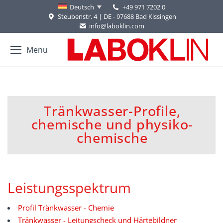
+49 971 7202 0
Deutsch
Steubenstr. 4 | DE - 97688 Bad Kissingen
info@laboklin.com
Menu
Tränkwasser-Profile,
chemische und physiko-
Sie befinden sich hier:
chemische
Leistungsspektrum
Profil Tränkwasser - Chemie
Tränkwasser - Leitungscheck und Härtebildner