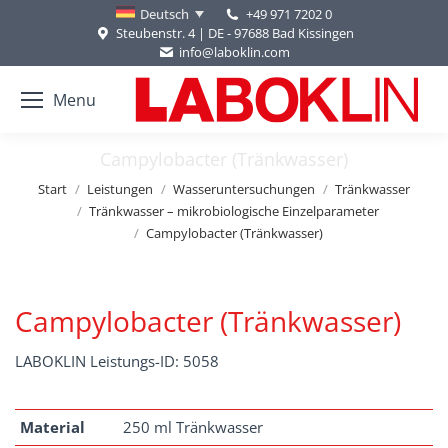
+49 971 7202 0
Deutsch
Steubenstr. 4 | DE - 97688 Bad Kissingen
info@laboklin.com
Menu
Campylobacter (Tränkwasser)
Sie befinden sich hier:
Start
Leistungen
Wasseruntersuchungen
Tränkwasser
Tränkwasser – mikrobiologische Einzelparameter
Campylobacter (Tränkwasser)
Campylobacter (Tränkwasser)
LABOKLIN Leistungs-ID: 5058
Material
250 ml Tränkwasser