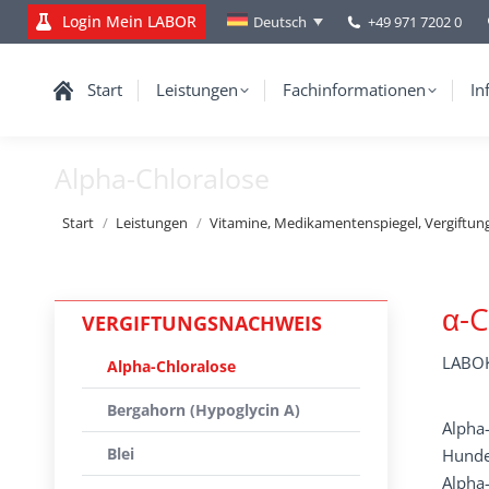
Login Mein LABOR
+49 971 7202 0
Deutsch
Start
Leistungen
Fachinformationen
In
Alpha-Chloralose
Sie befinden sich hier:
Start
Leistungen
Vitamine, Medikamentenspiegel, Vergiftun
α-C
VERGIFTUNGSNACHWEIS
LABOK
Alpha-Chloralose
Bergahorn (Hypoglycin A)
Alpha-
Blei
Hunde
Alpha-