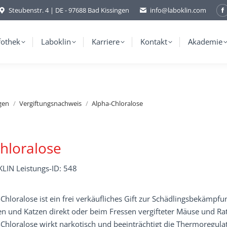
Steubenstr. 4 | DE - 97688 Bad Kissingen
info@laboklin.com
F
p
o
fothek
Laboklin
Karriere
Kontakt
Akademie
i
w
gen
Vergiftungsnachweis
Alpha-Chloralose
hloralose
LIN Leistungs-ID: 548
Chloralose ist ein frei verkäufliches Gift zur Schädlingsbekämpfu
n und Katzen direkt oder beim Fressen vergifteter Mäuse und R
Chloralose wirkt narkotisch und beeinträchtigt die Thermoregula