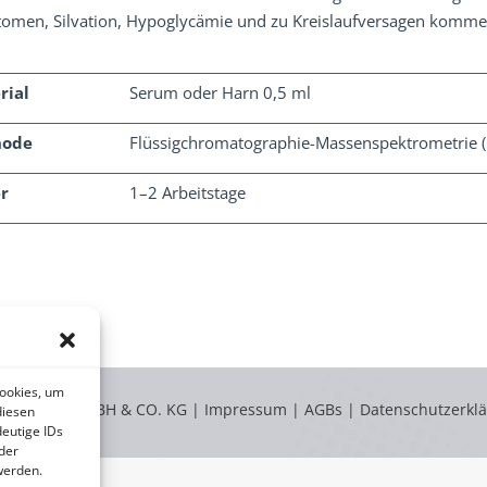
omen, Silvation, Hypoglycämie und zu Kreislaufversagen komme
rial
Serum oder Harn 0,5 ml
hode
Flüssigchromatographie-Massenspektrometrie 
r
1–2 Arbeitstage
Cookies, um
LABOKLIN GMBH & CO. KG |
Impressum
|
AGBs
|
Datenschutzerkl
diesen
eutige IDs
der
werden.