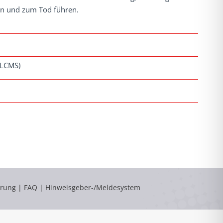
n und zum Tod führen.
(LCMS)
ärung
|
FAQ
|
Hinweisgeber-/Meldesystem