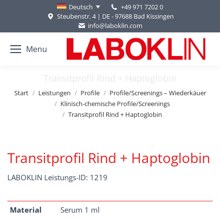
+49 971 7202 0
Deutsch
Steubenstr. 4 | DE - 97688 Bad Kissingen
info@laboklin.com
Menu
Transitprofil Rind + Haptoglobin
Sie befinden sich hier:
Start
Leistungen
Profile
Profile/Screenings – Wiederkäuer
Klinisch-chemische Profile/Screenings
Transitprofil Rind + Haptoglobin
Transitprofil Rind + Haptoglobin
LABOKLIN Leistungs-ID: 1219
Material
Serum 1 ml