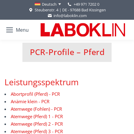
+49 971 7202 0
Deutsch
Steubenstr. 4 | DE - 97688 Bad Kissingen
info@laboklin.com
Menu
PCR-Profile – Pferd
Sie befinden sich hier:
Leistungsspektrum
Abortprofil (Pferd) - PCR
Anämie klein - PCR
Atemwege (Fohlen) - PCR
Atemwege (Pferd) 1 - PCR
Atemwege (Pferd) 2 - PCR
Atemwege (Pferd) 3 - PCR