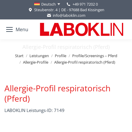
+49 971 7202 0
Deutsch
Steubenstr. 4 | DE - 97688 Bad Kissingen
info@laboklin.com
Menu
Allergie-Profil respiratorisch (Pferd)
Sie befinden sich hier:
Start
Leistungen
Profile
Profile/Screenings – Pferd
Allergie-Profile
Allergie-Profil respiratorisch (Pferd)
Allergie-Profil respiratorisch
(Pferd)
LABOKLIN Leistungs-ID: 7149