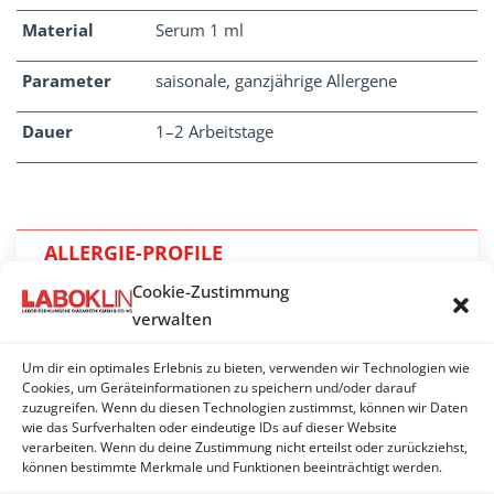
Material
Serum 1 ml
Parameter
saisonale, ganzjährige Allergene
Dauer
1–2 Arbeitstage
ALLERGIE-PROFILE
Cookie-Zustimmung
Allergie-Profil Haut (Pferd)
verwalten
Allergie-Profil respiratorisch (Pferd)
Um dir ein optimales Erlebnis zu bieten, verwenden wir Technologien wie
PAX complete (Futtermittel)
Cookies, um Geräteinformationen zu speichern und/oder darauf
zuzugreifen. Wenn du diesen Technologien zustimmst, können wir Daten
wie das Surfverhalten oder eindeutige IDs auf dieser Website
PAX complete (Umweltallergene + Futtermittel)
verarbeiten. Wenn du deine Zustimmung nicht erteilst oder zurückziehst,
können bestimmte Merkmale und Funktionen beeinträchtigt werden.
PAX complete (Umweltallergene)