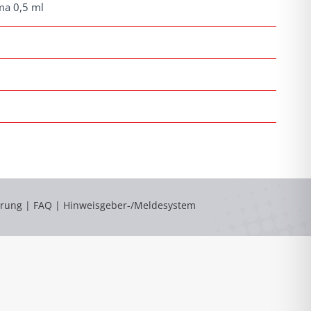
ma 0,5 ml
ärung
|
FAQ
|
Hinweisgeber-/Meldesystem