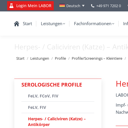
Login Mein LABOR
+49 971 7202 0
Deutsch
Start
Leistungen
Fachinformationen
In
Herpes- / Caliciviren (Katze) – Ant
Sie befinden sich hier:
Start
Leistungen
Profile
Profile/Screenings – Kleintiere
Her
SEROLOGISCHE PROFILE
LABOK
FeLV, FCoV, FIV
Impf-
FeLV, FIV
Nachwe
Herpes- / Caliciviren (Katze) –
Antikörper