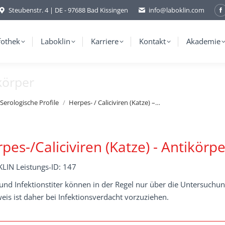
Steubenstr. 4 | DE - 97688 Bad Kissingen
info@laboklin.com
F
p
o
fothek
Laboklin
Karriere
Kontakt
Akademie
i
ikörper
w
Serologische Profile
Herpes- / Caliciviren (Katze) –…
pes-/Caliciviren (Katze) - Antikörpe
LIN Leistungs-ID: 147
 und Infektionstiter können in der Regel nur über die Untersuch
is ist daher bei Infektionsverdacht vorzuziehen.