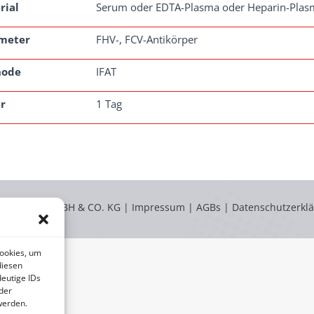
rial
Serum oder EDTA-Plasma oder Heparin-Plas
meter
FHV-, FCV-Antikörper
hode
IFAT
r
1 Tag
LABOKLIN GMBH & CO. KG |
Impressum
|
AGBs
|
Datenschutzerkl
Cookies, um
diesen
eutige IDs
der
werden.