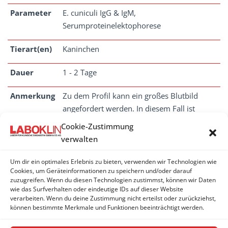
Parameter
E. cuniculi IgG & IgM,
Serumproteinelektophorese
Tierart(en)
Kaninchen
Dauer
1 - 2 Tage
Anmerkung
Zu dem Profil kann ein großes Blutbild
angefordert werden. In diesem Fall ist
zusätzlich 0,5 ml Heparin-Blut oder EDTA-
Cookie-Zustimmung
Blut und ein Blutausstrich einzusenden.
verwalten
Um dir ein optimales Erlebnis zu bieten, verwenden wir Technologien wie
Cookies, um Geräteinformationen zu speichern und/oder darauf
zuzugreifen. Wenn du diesen Technologien zustimmst, können wir Daten
SEROLOGISCHE PROFILE
wie das Surfverhalten oder eindeutige IDs auf dieser Website
verarbeiten. Wenn du deine Zustimmung nicht erteilst oder zurückziehst,
können bestimmte Merkmale und Funktionen beeinträchtigt werden.
E.-cuniculi-Profil