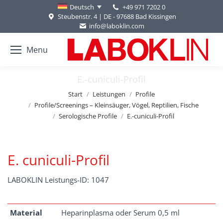
+49 971 7202 0
Deutsch
Steubenstr. 4 | DE - 97688 Bad Kissingen
info@laboklin.com
Menu
E.-cuniculi-Profil
Sie befinden sich hier:
Start
Leistungen
Profile
Profile/Screenings – Kleinsäuger, Vögel, Reptilien, Fische
Serologische Profile
E.-cuniculi-Profil
E. cuniculi-Profil
LABOKLIN Leistungs-ID: 1047
Material
Heparinplasma oder Serum 0,5 ml