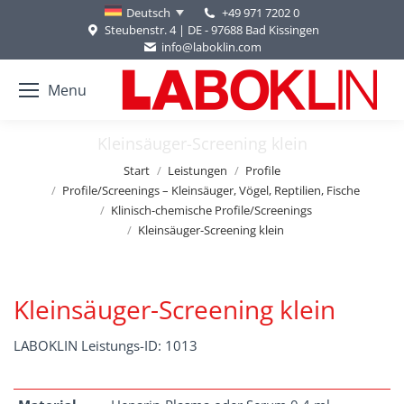
+49 971 7202 0
Deutsch
Steubenstr. 4 | DE - 97688 Bad Kissingen
info@laboklin.com
Menu
Kleinsäuger-Screening klein
Sie befinden sich hier:
Start
Leistungen
Profile
Profile/Screenings – Kleinsäuger, Vögel, Reptilien, Fische
Klinisch-chemische Profile/Screenings
Kleinsäuger-Screening klein
Kleinsäuger-Screening klein
LABOKLIN Leistungs-ID: 1013