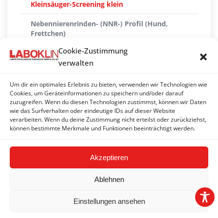
Kleinsäuger-Screening klein
Nebennierenrinden- (NNR-) Profil (Hund,
Frettchen)
Cookie-Zustimmung
Reptilien-Screening (groß)
verwalten
Reptilien-Screening (klein)
Um dir ein optimales Erlebnis zu bieten, verwenden wir Technologien wie
Vitaminprofil Vögel/Reptilien
Cookies, um Geräteinformationen zu speichern und/oder darauf
zuzugreifen. Wenn du diesen Technologien zustimmst, können wir Daten
wie das Surfverhalten oder eindeutige IDs auf dieser Website
Vogel-Screening
verarbeiten. Wenn du deine Zustimmung nicht erteilst oder zurückziehst,
können bestimmte Merkmale und Funktionen beeinträchtigt werden.
Vogel-Screening erweitert
Akzeptieren
Ablehnen
Einstellungen ansehen
2026 © LABOKLIN GMBH & CO. KG |
Impressum
|
AGBs
|