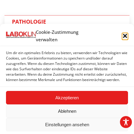
PATHOLOGIE
Cookie-Zustimmung
Pathohistologie
verwalten
Immunhistologie
Um dir ein optimales Erlebnis zu bieten, verwenden wir Technologien wie
Zytologie
Cookies, um Geräteinformationen zu speichern und/oder darauf
zuzugreifen. Wenn du diesen Technologien zustimmst, können wir Daten
wie das Surfverhalten oder eindeutige IDs auf dieser Website
Lymphozyten-Klonalität
verarbeiten. Wenn du deine Zustimmung nicht erteilst oder zurückziehst,
können bestimmte Merkmale und Funktionen beeinträchtigt werden.
Tumorgenetische Tests
Akzeptieren
Ablehnen
Einstellungen ansehen
2026 © LABOKLIN GMBH & CO. KG |
Impressum
|
AGBs
|