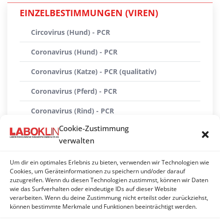
EINZELBESTIMMUNGEN (VIREN)
Circovirus (Hund) - PCR
Coronavirus (Hund) - PCR
Coronavirus (Katze) - PCR (qualitativ)
Coronavirus (Pferd) - PCR
Coronavirus (Rind) - PCR
Cookie-Zustimmung
Coronavirus (Schwein) (TGE) - PCR
verwalten
Parvovirus (Hund, Katze) - Antigen (EIA)
Um dir ein optimales Erlebnis zu bieten, verwenden wir Technologien wie
Parvovirus (Hund, Katze) - PCR (qualitativ)
Cookies, um Geräteinformationen zu speichern und/oder darauf
zuzugreifen. Wenn du diesen Technologien zustimmst, können wir Daten
wie das Surfverhalten oder eindeutige IDs auf dieser Website
Rotaviren Gruppe A - PCR
verarbeiten. Wenn du deine Zustimmung nicht erteilst oder zurückziehst,
können bestimmte Merkmale und Funktionen beeinträchtigt werden.
Rotavirus - Antigen (EIA)