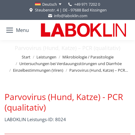
+49 971 7202 0
Deutsch
Steubenstr. 4 | DE - 97688 Bad Kissingen
info@laboklin.com
Menu
Parvovirus (Hund, Katze) – PCR (qualitativ)
Sie befinden sich hier:
Start
Leistungen
Mikrobiologie / Parasitologie
Untersuchungen bei Verdauungsstörungen und Diarrhöe
Einzelbestimmungen (Viren)
Parvovirus (Hund, Katze) – PCR…
Parvovirus (Hund, Katze) - PCR
(qualitativ)
LABOKLIN Leistungs-ID: 8024