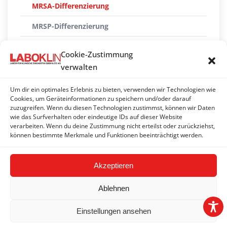
MRSA-Differenzierung
MRSP-Differenzierung
Nocardien / Actinomyces - Kultur
Cookie-Zustimmung
Paenibacillus larvae (Bösartige/Amerikanische
verwalten
Faulbrut, AFB) - Kultur*
Um dir ein optimales Erlebnis zu bieten, verwenden wir Technologien wie
Pasteurella multocida Toxinbildner - PCR
Cookies, um Geräteinformationen zu speichern und/oder darauf
zuzugreifen. Wenn du diesen Technologien zustimmst, können wir Daten
wie das Surfverhalten oder eindeutige IDs auf dieser Website
Rhodococcus equi - PCR
verarbeiten. Wenn du deine Zustimmung nicht erteilst oder zurückziehst,
können bestimmte Merkmale und Funktionen beeinträchtigt werden.
Treponema paraluiscuniculi - PCR
Akzeptieren
Ablehnen
Einstellungen ansehen
2026 © LABOKLIN GMBH & CO. KG |
Impressum
|
AGBs
|