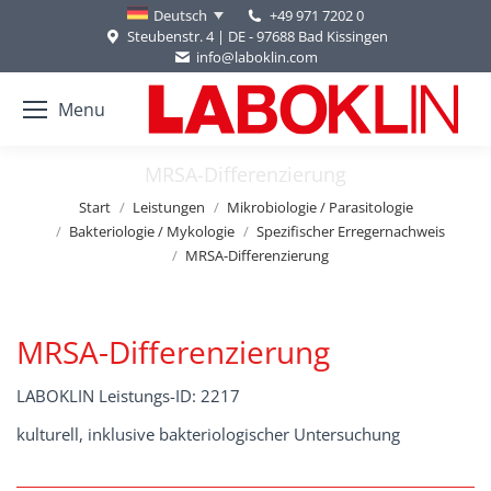
+49 971 7202 0
Deutsch
Steubenstr. 4 | DE - 97688 Bad Kissingen
info@laboklin.com
Menu
MRSA-Differenzierung
Sie befinden sich hier:
Start
Leistungen
Mikrobiologie / Parasitologie
Bakteriologie / Mykologie
Spezifischer Erregernachweis
MRSA-Differenzierung
MRSA-Differenzierung
LABOKLIN Leistungs-ID: 2217
kulturell, inklusive bakteriologischer Untersuchung