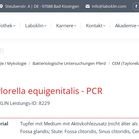
Steubenstr. 4 | DE - 97688 Bad Kissingen
info@laboklin.com
F
p
o
fothek
Laboklin
Karriere
Kontakt
Akademie
i
CR
w
gie / Mykologie
Bakteriologische Untersuchungen Pferd
CEM (Taylorell
lorella equigenitalis - PCR
LIN Leistungs-ID: 8229
rial
Tupfer mit Medium mit Aktivkohlezusatz (nicht älter als
Fossa glandis; Stute: Fossa clitoridis, Sinus clitoridis, 