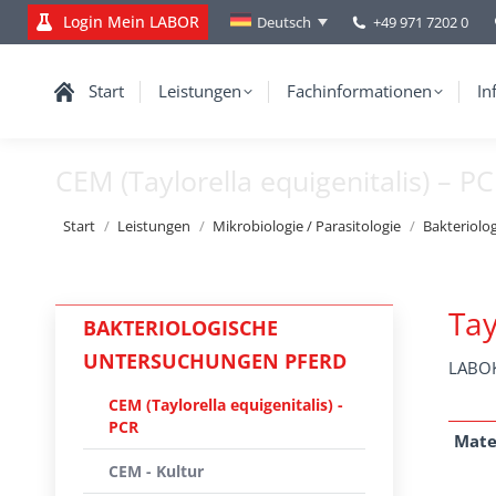
Login Mein LABOR
+49 971 7202 0
Deutsch
Start
Leistungen
Fachinformationen
In
CEM (Taylorella equigenitalis) – P
Sie befinden sich hier:
Start
Leistungen
Mikrobiologie / Parasitologie
Bakteriolo
Tay
BAKTERIOLOGISCHE
UNTERSUCHUNGEN PFERD
LABOK
CEM (Taylorella equigenitalis) -
PCR
Mate
CEM - Kultur