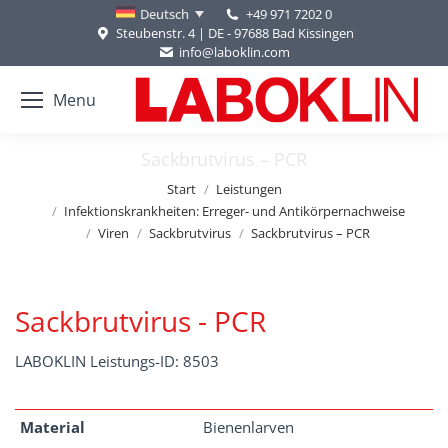
+49 971 7202 0
Deutsch
Steubenstr. 4 | DE - 97688 Bad Kissingen
info@laboklin.com
Menu
Sackbrutvirus – PCR
Sie befinden sich hier:
Start
Leistungen
Infektionskrankheiten: Erreger- und Antikörpernachweise
Viren
Sackbrutvirus
Sackbrutvirus – PCR
Sackbrutvirus - PCR
LABOKLIN Leistungs-ID: 8503
Material
Bienenlarven