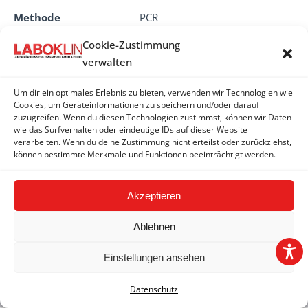
Methode
PCR
Cookie-Zustimmung
Dauer
1 - 3 Tage
verwalten
Um dir ein optimales Erlebnis zu bieten, verwenden wir Technologien wie
Cookies, um Geräteinformationen zu speichern und/oder darauf
zuzugreifen. Wenn du diesen Technologien zustimmst, können wir Daten
SACKBRUTVIRUS
wie das Surfverhalten oder eindeutige IDs auf dieser Website
verarbeiten. Wenn du deine Zustimmung nicht erteilst oder zurückziehst,
Sackbrutvirus - PCR
können bestimmte Merkmale und Funktionen beeinträchtigt werden.
Akzeptieren
Ablehnen
Einstellungen ansehen
2026 © LABOKLIN GMBH & CO. KG |
Impressum
|
AGBs
|
Datenschutzerklärung
|
FAQ
|
Hinweisgeber-/Meldesystem
Datenschutz