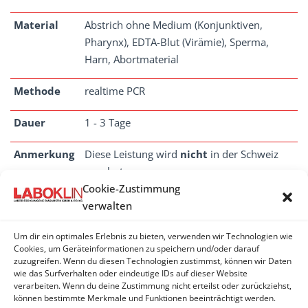
Material
Abstrich ohne Medium (Konjunktiven,
Pharynx), EDTA-Blut (Virämie), Sperma,
Harn, Abortmaterial
Methode
realtime PCR
Dauer
1 - 3 Tage
Anmerkung
Diese Leistung wird
nicht
in der Schweiz
angeboten.
Cookie-Zustimmung
verwalten
Um dir ein optimales Erlebnis zu bieten, verwenden wir Technologien wie
EQUINES ARTERITIS-VIRUS (EAV)
Cookies, um Geräteinformationen zu speichern und/oder darauf
zuzugreifen. Wenn du diesen Technologien zustimmst, können wir Daten
wie das Surfverhalten oder eindeutige IDs auf dieser Website
Equines Arteriitis-Virus (EVA) - Antikörper
verarbeiten. Wenn du deine Zustimmung nicht erteilst oder zurückziehst,
können bestimmte Merkmale und Funktionen beeinträchtigt werden.
Equines Arteriitis-Virus (EVA) - PCR