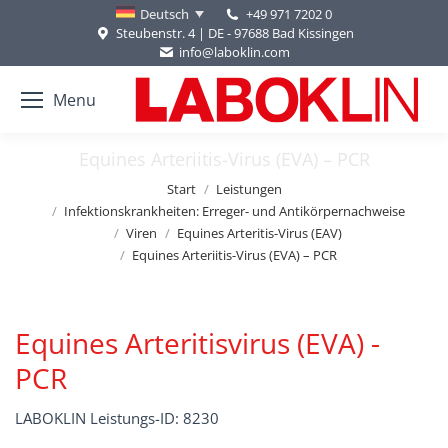
+49 971 7202 0
Deutsch
Steubenstr. 4 | DE - 97688 Bad Kissingen
info@laboklin.com
Menu
Equines Arteriitis-Virus (EVA) – PCR
Sie befinden sich hier:
Start
Leistungen
Infektionskrankheiten: Erreger- und Antikörpernachweise
Viren
Equines Arteritis-Virus (EAV)
Equines Arteriitis-Virus (EVA) – PCR
Equines Arteritisvirus (EVA) -
PCR
LABOKLIN Leistungs-ID: 8230