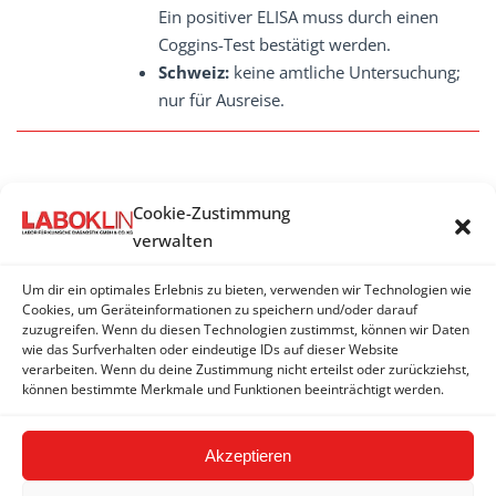
Ein positiver ELISA muss durch einen
Coggins-Test bestätigt werden.
Schweiz:
keine amtliche Untersuchung;
nur für Ausreise.
Cookie-Zustimmung
EQUINE-INFEKTIöSE-ANäMIE-VIRUS
verwalten
(EIAV)
Um dir ein optimales Erlebnis zu bieten, verwenden wir Technologien wie
Equine-infektiöse-Anäemie-Virus (EIAV) -
Cookies, um Geräteinformationen zu speichern und/oder darauf
Antikörper: Coggins-Test
zuzugreifen. Wenn du diesen Technologien zustimmst, können wir Daten
wie das Surfverhalten oder eindeutige IDs auf dieser Website
Equine-infektiöse-Anämie-Virus (EIAV) -
verarbeiten. Wenn du deine Zustimmung nicht erteilst oder zurückziehst,
Antikörper: ELISA
können bestimmte Merkmale und Funktionen beeinträchtigt werden.
Akzeptieren