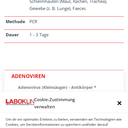
Schleimhäuten (Maul, Rachen, Trachea),
Gewebe (z. B. Lunge), Faeces
Methode
PCR
Dauer
1 - 3 Tage
ADENOVIREN
Adenovirus (Kleinsäuger) - Antikörper *
Adenovirus (Meerschwein) - PCR
Cookie-Zustimmung
verwalten
Adenovirus (Reptil / Vogel) - PCR
Um dir ein optimales Erlebnis zu bieten, verwenden wir Technologien wie
Canines Adenovirus 1 (CAV 1, Hcc) - Antikörper
Cookies, um Geräteinformationen zu speichern und/oder darauf