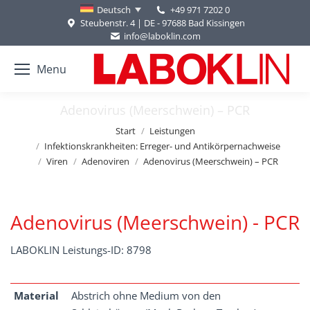
+49 971 7202 0
Deutsch
Steubenstr. 4 | DE - 97688 Bad Kissingen
info@laboklin.com
Menu
Adenovirus (Meerschwein) – PCR
Sie befinden sich hier:
Start
Leistungen
Infektionskrankheiten: Erreger- und Antikörpernachweise
Viren
Adenoviren
Adenovirus (Meerschwein) – PCR
Adenovirus (Meerschwein) - PCR
LABOKLIN Leistungs-ID: 8798
Material
Abstrich ohne Medium von den