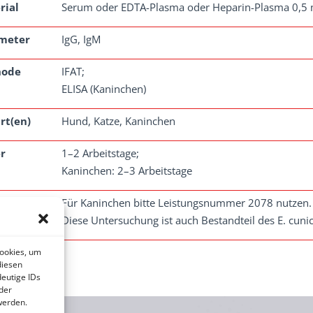
rial
Serum oder EDTA-Plasma oder Heparin-Plasma 0,5 
meter
IgG, IgM
hode
IFAT;
ELISA (Kaninchen)
rt(en)
Hund, Katze, Kaninchen
r
1–2 Arbeitstage;
Kaninchen: 2–3 Arbeitstage
erkung
Für Kaninchen bitte Leistungsnummer 2078 nutzen.
Diese Untersuchung ist auch Bestandteil des E. cuni
Cookies, um
diesen
eutige IDs
der
werden.