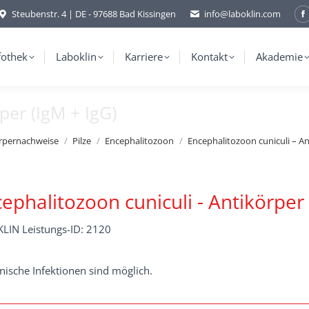
Steubenstr. 4 | DE - 97688 Bad Kissingen
info@laboklin.com
F
p
o
fothek
Laboklin
Karriere
Kontakt
Akademie
i
per (IgM + IgG)
w
örpernachweise
Pilze
Encephalitozoon
Encephalitozoon cuniculi – A
ephalitozoon cuniculi - Antikörper 
LIN Leistungs-ID: 2120
nische Infektionen sind möglich.