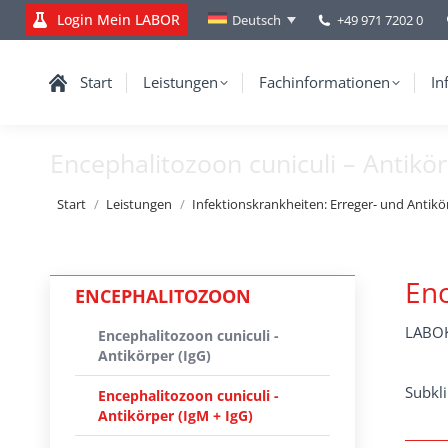
Login Mein LABOR
+49 971 7202 0
Deutsch
Start
Leistungen
Fachinformationen
In
Encephalitozoon cuniculi – Antikör
Sie befinden sich hier:
Start
Leistungen
Infektionskrankheiten: Erreger- und Antik
Enc
ENCEPHALITOZOON
LABOK
Encephalitozoon cuniculi -
Antikörper (IgG)
Subkli
Encephalitozoon cuniculi -
Antikörper (IgM + IgG)