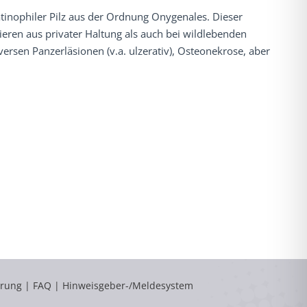
atinophiler Pilz aus der Ordnung Onygenales. Dieser
eren aus privater Haltung als auch bei wildlebenden
ersen Panzerläsionen (v.a. ulzerativ), Osteonekrose, aber
ärung
|
FAQ
|
Hinweisgeber-/Meldesystem