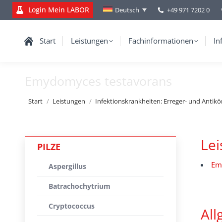
Login Mein LABOR
+49 971 7202 0
Deutsch
Start
Leistungen
Fachinformationen
In
Emydomyces testavorans
Sie befinden sich hier:
Start
Leistungen
Infektionskrankheiten: Erreger- und Antik
Le
PILZE
Em
Aspergillus
Batrachochytrium
Cryptococcus
All