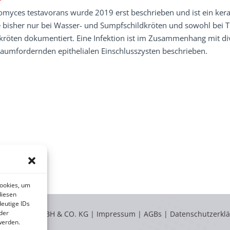
myces testavorans
wurde 2019 erst beschrieben und ist ein ker
bisher nur bei Wasser- und Sumpfschildkröten und sowohl bei Ti
kröten dokumentiert. Eine Infektion ist im Zusammenhang mit div
raumfordernden epithelialen Einschlusszysten beschrieben.
Cookies, um
diesen
eutige IDs
der
LABOKLIN GMBH & CO. KG |
Impressum
|
AGBs
|
Datenschutzerkl
werden.