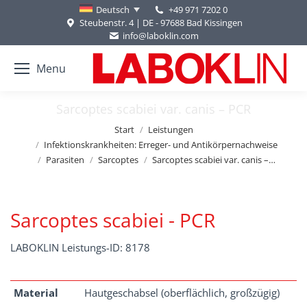
+49 971 7202 0
Deutsch
Steubenstr. 4 | DE - 97688 Bad Kissingen
info@laboklin.com
Menu
Sarcoptes scabiei var. canis – PCR
Sie befinden sich hier:
Start
Leistungen
Infektionskrankheiten: Erreger- und Antikörpernachweise
Parasiten
Sarcoptes
Sarcoptes scabiei var. canis –…
Sarcoptes scabiei - PCR
LABOKLIN Leistungs-ID: 8178
Material
Hautgeschabsel (oberflächlich, großzügig)