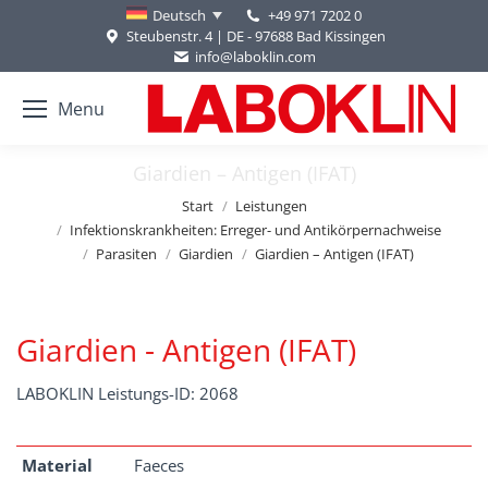
+49 971 7202 0
Deutsch
Steubenstr. 4 | DE - 97688 Bad Kissingen
info@laboklin.com
Menu
Giardien – Antigen (IFAT)
Sie befinden sich hier:
Start
Leistungen
Infektionskrankheiten: Erreger- und Antikörpernachweise
Parasiten
Giardien
Giardien – Antigen (IFAT)
Giardien - Antigen (IFAT)
LABOKLIN Leistungs-ID: 2068
Material
Faeces