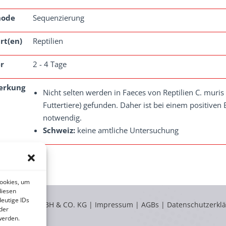
hode
Sequenzierung
rt(en)
Reptilien
r
2 - 4 Tage
erkung
Nicht selten werden in Faeces von Reptilien C. muri
Futtertiere) gefunden. Daher ist bei einem positiven
notwendig.
Schweiz:
keine amtliche Untersuchung
Cookies, um
diesen
eutige IDs
LABOKLIN GMBH & CO. KG |
Impressum
|
AGBs
|
Datenschutzerkl
der
werden.