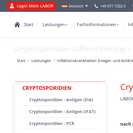
Login Mein LABOR
+49 971 7202 0
Deutsch
Start
Leistungen
Fachinformationen
In
Cryptosporidien Differenzierung –
Sie befinden sich hier:
Start
Leistungen
Infektionskrankheiten: Erreger- und Antik
Cry
CRYPTOSPORIDIEN
LABOK
Cryptosporidien - Antigen (EIA)
Cryptosporidien - Antigen (IFAT)
Cryptosporidien - PCR
nach 