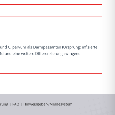
s und C. parvum als Darmpassanten (Ursprung: infizierte
 Befund eine weitere Differenzierung zwingend
ärung
|
FAQ
|
Hinweisgeber-/Meldesystem