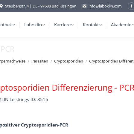
Steubenstr. 4 | DE - 97688 Bad Kissingen
info@laboklin.com
F
p
o
fothek
Laboklin
Karriere
Kontakt
Akademie
i
 PCR
w
örpernachweise
Parasiten
Cryptosporidien
Cryptosporidien Differen
ptosporidien Differenzierung - PC
LIN Leistungs-ID: 8516
positiver Cryptosporidien-PCR