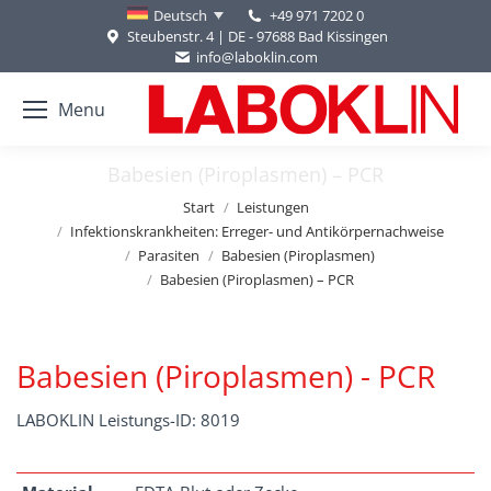
+49 971 7202 0
Deutsch
Steubenstr. 4 | DE - 97688 Bad Kissingen
info@laboklin.com
Menu
Babesien (Piroplasmen) – PCR
Sie befinden sich hier:
Start
Leistungen
Infektionskrankheiten: Erreger- und Antikörpernachweise
Parasiten
Babesien (Piroplasmen)
Babesien (Piroplasmen) – PCR
Babesien (Piroplasmen) - PCR
LABOKLIN Leistungs-ID: 8019