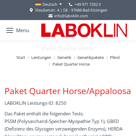
+49 971 7202 0
Deutsch
Steubenstr. 4 | DE - 97688 Bad Kissingen
info@laboklin.com
Menu
Paket Quarter Horse
Sie befinden sich hier:
Start
Leistungen
Genetik
Genetikpakete
Pferd
Paket Quarter Horse
Paket Quarter Horse/Appaloosa
LABOKLIN Leistungs-ID: 8250
Das Paket enthält die folgenden Tests:
PSSM (Polysaccharid-Speicher-Myopathie Typ 1), GBED
(Defizienz des Glycogen verzweigenden Enzyms), HERDA