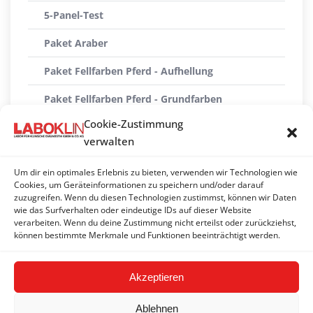
5-Panel-Test
Paket Araber
Paket Fellfarben Pferd - Aufhellung
Paket Fellfarben Pferd - Grundfarben
Cookie-Zustimmung
Paket Fellfarben Pferd - Scheckung
verwalten
Paket Paint Horse
Um dir ein optimales Erlebnis zu bieten, verwenden wir Technologien wie
Paket Quarab
Cookies, um Geräteinformationen zu speichern und/oder darauf
zuzugreifen. Wenn du diesen Technologien zustimmst, können wir Daten
wie das Surfverhalten oder eindeutige IDs auf dieser Website
Paket Quarter Horse
verarbeiten. Wenn du deine Zustimmung nicht erteilst oder zurückziehst,
können bestimmte Merkmale und Funktionen beeinträchtigt werden.
Paket Warmblut
Akzeptieren
Ablehnen