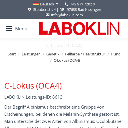
+49 971 7202 0
Deutsch
Steubenstr. 4 | DE - 97688 Bad Kissingen
info@laboklin.com
Menu
C-Lokus (OCA4)
Sie befinden sich hier:
Start
Leistungen
Genetik
Fellfarbe / Haarstruktur
Hund
C-Lokus (OCA4)
C-Lokus (OCA4)
LABOKLIN Leistungs-ID: 8613
Der Begriff Albinismus beschreibt eine Gruppe von
Erscheinungen, bei denen die Melanin-Synthese gestört ist.
Man unterscheidet zwei Arten von Albinismus: Oculokutaner