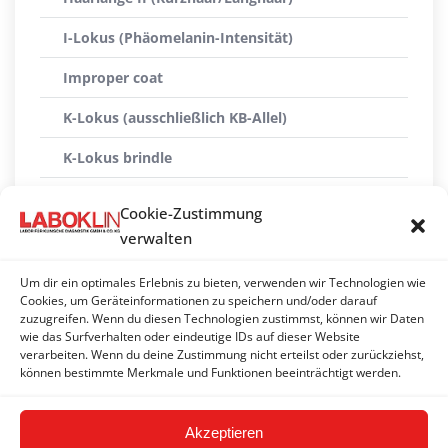
I-Lokus (Phäomelanin-Intensität)
Improper coat
K-Lokus (ausschließlich KB-Allel)
K-Lokus brindle
M-Lokus* (Merle-Allele: Mh, M, Ma+, Ma, Mc+, Mc,
Cookie-Zustimmung
m und Mosaike)
verwalten
Pandascheckung
Um dir ein optimales Erlebnis zu bieten, verwenden wir Technologien wie
S-Lokus (Weißscheckung, Piebald)
Cookies, um Geräteinformationen zu speichern und/oder darauf
zuzugreifen. Wenn du diesen Technologien zustimmst, können wir Daten
wie das Surfverhalten oder eindeutige IDs auf dieser Website
Saddle-tan
verarbeiten. Wenn du deine Zustimmung nicht erteilst oder zurückziehst,
können bestimmte Merkmale und Funktionen beeinträchtigt werden.
Ticking (Tüpfelung, Stichelung, Schimmelung)
Akzeptieren