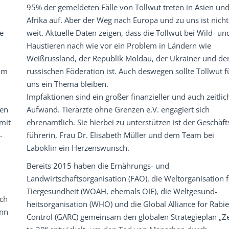
95% der gemeldeten Fälle von Tollwut treten in Asien un
Afrika auf. Aber der Weg nach Europa und zu uns ist nicht
e
weit. Aktuelle Daten zeigen, dass die Tollwut bei Wild- un
Haustieren nach wie vor ein Problem in Ländern wie
Weißrussland, der Republik Moldau, der Ukrainer und de
km
russischen Föderation ist. Auch deswegen sollte Tollwut f
uns ein Thema bleiben.
Impfaktionen sind ein großer finanzieller und auch zeitlic
ten
Aufwand. Tierärzte ohne Grenzen e.V. engagiert sich
mit
ehrenamtlich. Sie hierbei zu unterstützen ist der Geschäft
-
führerin, Frau Dr. Elisabeth Müller und dem Team bei
Laboklin ein Herzenswunsch.
Bereits 2015 haben die Ernährungs- und
Landwirtschaftsorganisation (FAO), die Weltorganisation f
Tiergesundheit (WOAH, ehemals OIE), die Weltgesund-
ich
heitsorganisation (WHO) und die Global Alliance for Rabie
ann
Control (GARC) gemeinsam den globalen Strategieplan „Z