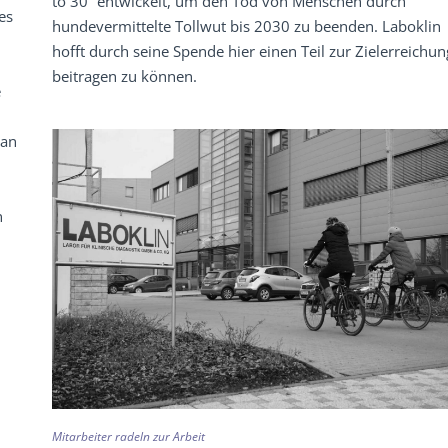
to 30“ entwickelt, um den Tod von Menschen durch
es
hundevermittelte Tollwut bis 2030 zu beenden. Laboklin
m
hofft durch seine Spende hier einen Teil zur Zielerreichun
beitragen zu können.
e
Man
n
Mitarbeiter radeln zur Arbeit