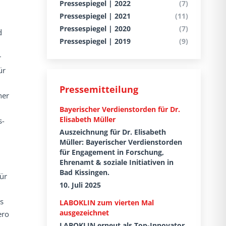
Pressespiegel | 2022
(7)
d
Pressespiegel | 2021
(11)
Pressespiegel | 2020
(7)
d
Pressespiegel | 2019
(9)
r
ür
Pressemitteilung
her
Bayerischer Verdienstorden für Dr.
Elisabeth Müller
s-
Auszeichnung für Dr. Elisabeth
Müller: Bayerischer Verdienstorden
für Engagement in Forschung,
Ehrenamt & soziale Initiativen in
Bad Kissingen.
ür
10. Juli 2025
s
LABOKLIN zum vierten Mal
ausgezeichnet
ero
LABOKLIN erneut als Top-Innovator