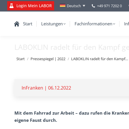
Login Mein LABOR
+49 971 7202 0
Deutsch
Start
Leistungen
Fachinformationen
In
LABOKLIN radelt für den Kampf ge
Sie befinden sich hier:
Start
Pressespiegel | 2022
LABOKLIN radelt für den Kampf…
InFranken | 06.12.2022
Mit dem Fahrrad zur Arbeit – dazu rufen die Krankenk
eigene Faust durch.