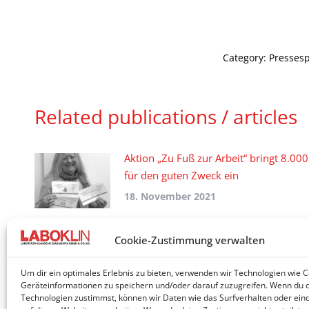
Category:
Pressesp
Related publications / articles
Aktion „Zu Fuß zur Arbeit“ bringt 8.000
für den guten Zweck ein
18. November 2021
Hundezüchter treffen sich online in Ba
Cookie-Zustimmung verwalten
Kissingen
Um dir ein optimales Erlebnis zu bieten, verwenden wir Technologien wie 
11. Oktober 2021
Geräteinformationen zu speichern und/oder darauf zuzugreifen. Wenn du 
Technologien zustimmst, können wir Daten wie das Surfverhalten oder eind