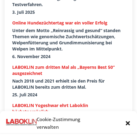
Testverfahren.
3. Juli 2025
Online Hundezüchtertag war ein voller Erfolg
Unter dem Motto „Reinrassig und gesund“ standen
Themen wie genomische Zuchtwertschätzungen,
Welpenfütterung und Grundimmunisierung bei
Welpen im Mittelpunkt.
6. November 2024
LABOKLIN zum dritten Mal als „Bayerns Best 50“
ausgezeichnet
Nach 2018 und 2021 erhielt sie den Preis für
LABOKLIN bereits zum dritten Mal.
25. Juli 2024
LABOKLIN Yogeshwar ehrt Laboklin
höchstpersönlich
Ranga Yogeshwar hat der LABOKLIN zu ihrer
Cookie-Zustimmung
Auszeichnung mit dem Top-100-Siegel gratuliert.
verwalten
9. Juli 2024