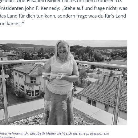
geliebt.“ Und Elisabeth Müller hält es mit dem früheren US-
Präsidenten John F. Kennedy: „Stehe auf und frage nicht, was
das Land für dich tun kann, sondern frage was du für´s Land
tun kannst.“
Unternehmerin Dr. Elisabeth Müller sieht sich als eine professionelle
Optimistin.