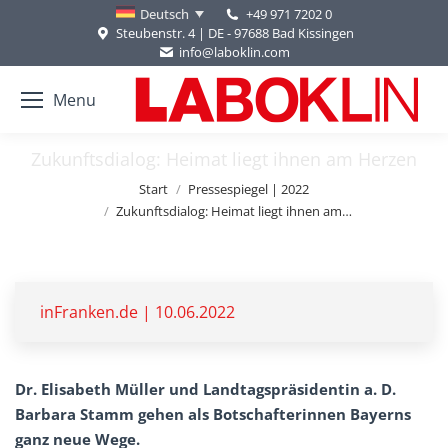
+49 971 7202 0
Deutsch
Steubenstr. 4 | DE - 97688 Bad Kissingen
info@laboklin.com
Menu
Zukunftsdialog: Heimat liegt ihnen am Herzen
Sie befinden sich hier:
Start
Pressespiegel | 2022
Zukunftsdialog: Heimat liegt ihnen am…
inFranken.de | 10.06.2022
Dr. Elisabeth Müller und Landtagspräsidentin a. D.
Barbara Stamm gehen als Botschafterinnen Bayerns
ganz neue Wege.