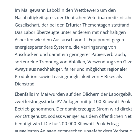
Im Mai gewann Laboklin den Wettbewerb um den
Nachhaltigkeitspreis der Deutschen Veterinärmedizinisch
Gesellschaft, der bei den Erfurter Thementagen stattfand.
Das Labor überzeugte unter anderem mit nachhaltigen
Aspekten wie dem Austausch von IT-Equipment gegen
energiesparendere Systeme, die Verringerung von
Ausdrucken und damit ein geringerer Papierverbrauch,
sortenreine Trennung von Abfällen, Verwendung von Give
Aways aus nachhaltiger, fairer und möglichst regionaler
Produktion sowie Leasingmöglichkeit von E-Bikes als
Dienstrad.
Ebenfalls im Mai wurden auf den Dächern der Laborgebä
zwei leistungsstarke PV-Anlagen mit je 100 Kilowatt-Peak 
Betrieb genommen. Der damit erzeugte Strom wird direkt
vor Ort genutzt, sodass weniger aus dem öffentlichen Net
benötigt wird. Die für 200.000 Kilowatt-Peak-Ertrag
ausgelegten Anlagen entsprechen ungefähr dem Verbrau