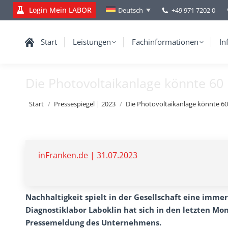
Login Mein LABOR
+49 971 7202 0
Deutsch
Start
Leistungen
Fachinformationen
In
Die Photovoltaikanlage könnte 60
Sie befinden sich hier:
Start
Pressespiegel | 2023
Die Photovoltaikanlage könnte 6
inFranken.de | 31.07.2023
Nachhaltigkeit spielt in der Gesellschaft eine imme
Diagnostiklabor Laboklin hat sich in den letzten Mona
Pressemeldung des Unternehmens.