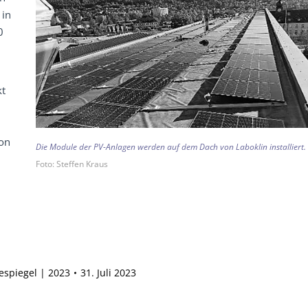
 in
0
kt
0
von
Die Module der PV-Anlagen werden auf dem Dach von Laboklin installiert.
Foto: Steffen Kraus
espiegel | 2023
31. Juli 2023