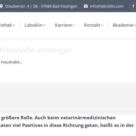
Steubenstr. 4 | DE - 97688 Bad Kissingen
info@laboklin.com
F
p
o
fothek
Laboklin
Karriere
Kontakt
Akademie
i
 Haushalte versorgen
w
0 Haushalte…
r größere Rolle. Auch beim veterinärmedizinischen
ten viel Positives in diese Richtung getan, heißt es in der