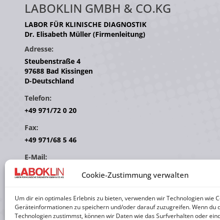
LABOKLIN GMBH & CO.KG
LABOR FÜR KLINISCHE DIAGNOSTIK
Dr. Elisabeth Müller (Firmenleitung)
Adresse:
Steubenstraße 4
97688 Bad Kissingen
D-Deutschland
Telefon:
+49 971/72 0 20
Fax:
+49 971/68 5 46
E-Mail:
info[at]laboklin.com
Cookie-Zustimmung verwalten
Finden Sie uns auf:
Facebook
YouTube
Linkedin
Instagram
Um dir ein optimales Erlebnis zu bieten, verwenden wir Technologien wie 
Geräteinformationen zu speichern und/oder darauf zuzugreifen. Wenn du 
page
page
page
page
Technologien zustimmst, können wir Daten wie das Surfverhalten oder eind