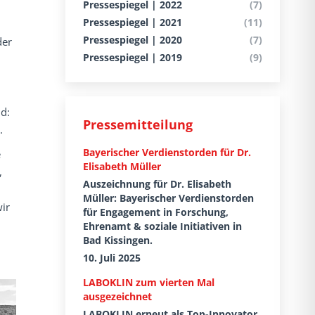
Pressespiegel | 2022
(7)
Pressespiegel | 2021
(11)
Pressespiegel | 2020
(7)
der
Pressespiegel | 2019
(9)
d:
Pressemitteilung
.
Bayerischer Verdienstorden für Dr.
e
Elisabeth Müller
,
Auszeichnung für Dr. Elisabeth
Müller: Bayerischer Verdienstorden
ir
für Engagement in Forschung,
Ehrenamt & soziale Initiativen in
Bad Kissingen.
10. Juli 2025
LABOKLIN zum vierten Mal
ausgezeichnet
LABOKLIN erneut als Top-Innovator