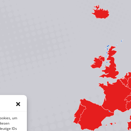
Cookies, um
diesen
eutige IDs