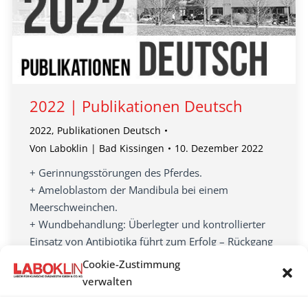
2022 | Publikationen Deutsch
2022
,
Publikationen Deutsch
Von
Laboklin | Bad Kissingen
10. Dezember 2022
+ Gerinnungsstörungen des Pferdes.
+ Ameloblastom der Mandibula bei einem
Meerschweinchen.
+ Wundbehandlung: Überlegter und kontrollierter
Einsatz von Antibiotika führt zum Erfolg – Rückgang
Methicillin-resistenter Staphylokokken.
Cookie-Zustimmung
+ Resistenzmonitoring beim Hund. Hunderunden.
verwalten
+ Die Genetik der Fellfarben beim Hund im Hinblick