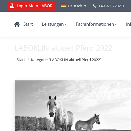
Login Mein LABOR
+49 971 7202 0
Deutsch
Start
Leistungen
Fachinformationen
In
LABOKLIN aktuell Pferd 2022
Sie befinden sich hier:
Start
Kategorie "LABOKLIN aktuell Pferd 2022"