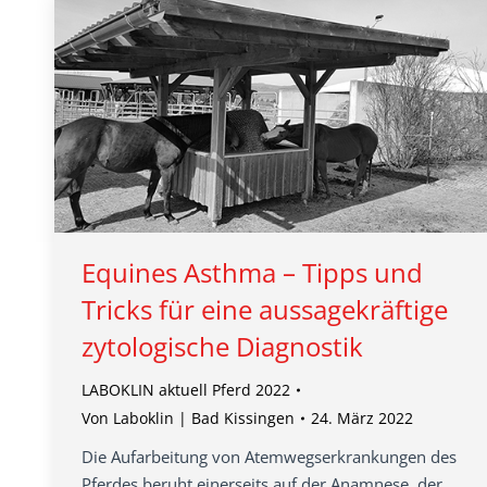
Equines Asthma – Tipps und
Tricks für eine aussagekräftige
zytologische Diagnostik
LABOKLIN aktuell Pferd 2022
Von
Laboklin | Bad Kissingen
24. März 2022
Die Aufarbeitung von Atemwegserkrankungen des
Pferdes beruht einerseits auf der Anamnese, der