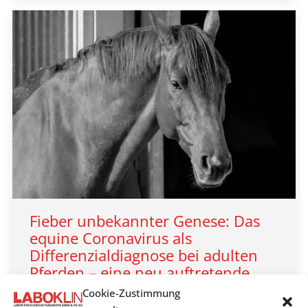
Fieber unbekannter Genese: Das
equine Coronavirus als
Differenzialdiagnose bei adulten
Pferden – eine neu auftretende
Viruserkrankung?
Cookie-Zustimmung