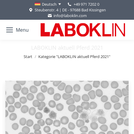
+49 971 7202 0
Deutsch
Steubenstr. 4 | DE - 97688 Bad Kissingen
info@laboklin.com
Menu
LABOKLIN aktuell Pferd 2021
Sie befinden sich hier:
Start
Kategorie "LABOKLIN aktuell Pferd 2021"