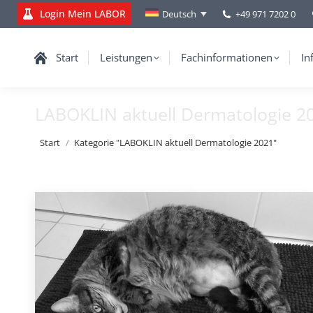
Login Mein LABOR
+49 971 7202 0
Deutsch
Start
Leistungen
Fachinformationen
In
LABOKLIN aktuell Dermatologie 2
Sie befinden sich hier:
Start
Kategorie "LABOKLIN aktuell Dermatologie 2021"