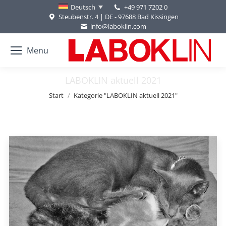
+49 971 7202 0
Deutsch
Steubenstr. 4 | DE - 97688 Bad Kissingen
info@laboklin.com
Menu
LABOKLIN aktuell 2021
Sie befinden sich hier:
Start
Kategorie "LABOKLIN aktuell 2021"