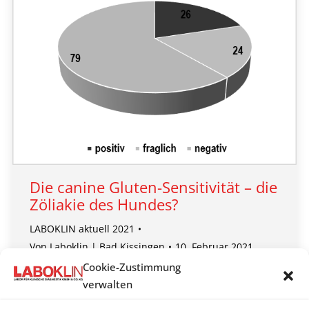
Die canine Gluten-Sensitivität – die
Zöliakie des Hundes?
LABOKLIN aktuell 2021
Von
Laboklin | Bad Kissingen
10. Februar 2021
Cookie-Zustimmung
Die Zöliakie des Menschen ist eine Gluten-induzierte
verwalten
Enteropathie, die durch einen spezifischen
genetischen Genotyp (HLA-DQ2/ HLA-DQ8 Gene)…