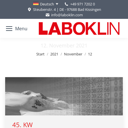
+49 971 7202 0
Deutsch
Steubenstr. 4 | DE - 97688 Bad Kissingen
info@laboklin.com
Menu
12. November 2021
Sie befinden sich hier:
Start
2021
November
12
45. KW