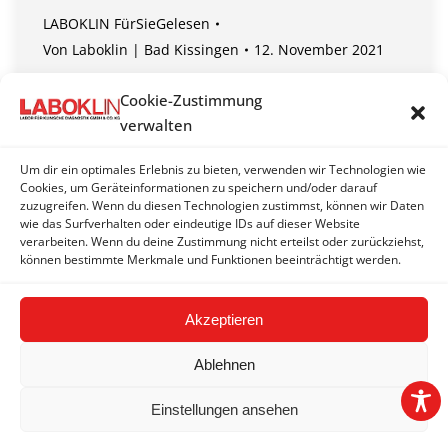
LABOKLIN FürSieGelesen
Von
Laboklin | Bad Kissingen
12. November 2021
+ Fahrplan durch den Winter
Cookie-Zustimmung
+ COVID-Therapie: Hoffnung auf gleich 2 potentielle
verwalten
Gamechanger
+ Antibiotikaresistenzen: Hurra! Ach nee, doch nicht.
Um dir ein optimales Erlebnis zu bieten, verwenden wir Technologien wie
+ Tierische Kollateralschäden
Cookies, um Geräteinformationen zu speichern und/oder darauf
zuzugreifen. Wenn du diesen Technologien zustimmst, können wir Daten
+ DVG Vet-Congress 2021
wie das Surfverhalten oder eindeutige IDs auf dieser Website
+ Good News
verarbeiten. Wenn du deine Zustimmung nicht erteilst oder zurückziehst,
können bestimmte Merkmale und Funktionen beeinträchtigt werden.
Akzeptieren
Ablehnen
Einstellungen ansehen
2026 © LABOKLIN GMBH & CO. KG |
Impressum
|
AGBs
|