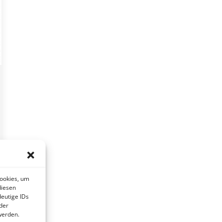
Cookies, um
diesen
eutige IDs
der
werden.