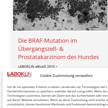
Die BRAF-Mutation im
Übergangszell- &
Prostatakarzinom des Hundes
LABOKLIN aktuell 2019
Von
Laboklin | Bad Kissingen
19. Oktober 2019
Cookie-Zustimmung verwalten
Sowohl das Übergangszell- als auch das
Um dir ein optimales Erlebnis zu bieten, verwenden wir Technologien wie 
Prostatakarzinom (PCa) des Hundes sind
Geräteinformationen zu speichern und/oder darauf zuzugreifen. Wenn du 
hochmaligne Neoplasien…
Technologien zustimmst, können wir Daten wie das Surfverhalten oder eind
auf dieser Website verarbeiten. Wenn du deine Zustimmung nicht erteilst o
zurückziehst, können bestimmte Merkmale und Funktionen beeinträchtigt 