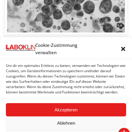
Zytologische Diagnostik
Cookie-Zustimmung
verwalten
LABOKLIN aktuell 2011
Von
LABOKLIN | Bad Kissingen
19. April 2011
Um dir ein optimales Erlebnis zu bieten, verwenden wir Technologien wie
Cookies, um Geräteinformationen zu speichern und/oder darauf
Die zytologische Untersuchung ist eine
zuzugreifen. Wenn du diesen Technologien zustimmst, können wir Daten
minimalinvasive und kosteneffektive diagnostische
wie das Surfverhalten oder eindeutige IDs auf dieser Website
Maßnahme
verarbeiten. Wenn du deine Zustimmung nicht erteilst oder zurückziehst,
können bestimmte Merkmale und Funktionen beeinträchtigt werden.
Akzeptieren
Ablehnen