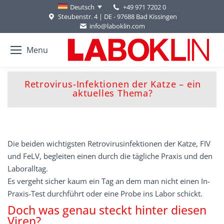
+49 971 7202 0
Deutsch
Steubenstr. 4 | DE - 97688 Bad Kissingen
info@laboklin.com
Menu
Retrovirus-Infektionen der Katze – ein
Sie befinden sich hier:
aktuelles Thema?
Die beiden wichtigsten Retrovirusinfektionen der Katze, FIV
und FeLV, begleiten einen durch die tägliche Praxis und den
Laborall­tag.
Es vergeht sicher kaum ein Tag an dem man nicht einen In-
Praxis-Test durchführt oder eine Probe ins Labor schickt.
Doch was genau steckt hinter diesen
Viren?